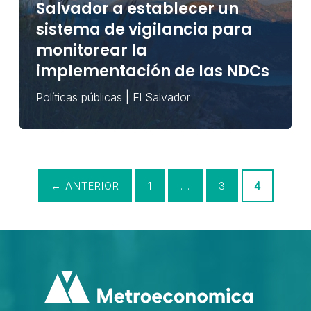
Salvador a establecer un
sistema de vigilancia para
monitorear la
implementación de las NDCs
|
Políticas públicas
El Salvador
PÁGINA
PÁGINA
PÁGINA
←
ANTERIOR
1
…
3
4