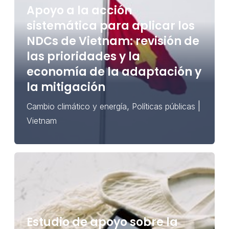
Apoyo a la acción
sistemática para aplicar los
NDCs de Vietnam: revisión de
las prioridades y la
economía de la adaptación y
la mitigación
,
|
Cambio climático y energía
Políticas públicas
Vietnam
Estudio de apoyo sobre la