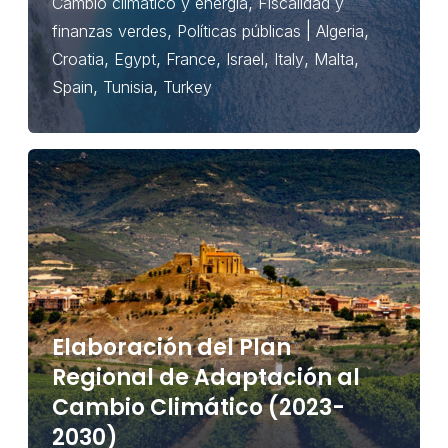
,
Cambio climático y energía
Fiscalidad y
,
|
,
finanzas verdes
Políticas públicas
Algeria
,
,
,
,
,
,
Croatia
Egypt
France
Israel
Italy
Malta
,
,
Spain
Tunisia
Turkey
Elaboración del Plan
Regional de Adaptación al
Cambio Climático (2023-
2030)