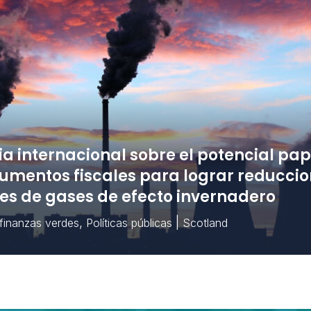
ia internacional sobre el potencial pap
trumentos fiscales para lograr reducci
es de gases de efecto invernadero
,
|
 finanzas verdes
Políticas públicas
Scotland