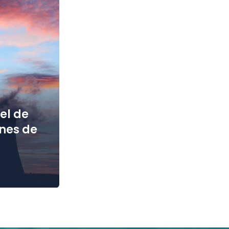
el de
ones de