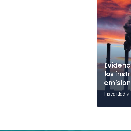
Evidenc
los ins
emision
Fiscalidad y