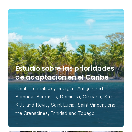
Estudio sobre las prioridades
de adaptación en el Caribe
|
Cambio climático y energía
Antigua and
,
,
,
,
Barbuda
Barbados
Dominica
Grenada
Saint
,
,
Kitts and Nevis
Saint Lucia
Saint Vincent and
,
the Grenadines
Trinidad and Tobago
EDGE LAC: ejercicio de mapeo
de iniciativas sobre el