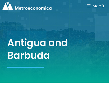
Saltar
Menú
al
contenido
Antigua and
Barbuda