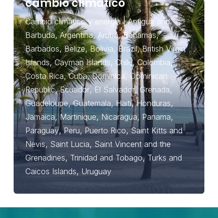
cambio climático
|
Cambio climático y energía
Antigua and
,
,
,
,
Barbuda
Argentina
Aruba
Bahamas
,
,
,
,
Barbados
Belize
Bolivia
Brazil
British Virgin
,
,
,
,
Islands
Cayman Islands
Chile
Colombia
,
,
,
Costa Rica
Cuba
Dominica
Dominican
,
,
,
,
Republic
Ecuador
El Salvador
Grenada
,
,
,
,
Guadeloupe
Guatemala
Haiti
Honduras
,
,
,
,
Jamaica
Martinique
Nicaragua
Panama
,
,
,
Paraguay
Peru
Puerto Rico
Saint Kitts and
,
,
Nevis
Saint Lucia
Saint Vincent and the
,
,
Grenadines
Trinidad and Tobago
Turks and
,
Caicos Islands
Uruguay